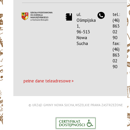
ul.
tel.:
Olimpijska
(46)
1,
863
96-513
02
Nowa
90
Sucha
fax:
(46)
863
02
90
pełne dane teleadresowe
© URZĄD GMINY NOWA SUCHA, WSZELKIE PRAWA ZASTRZEŻONE